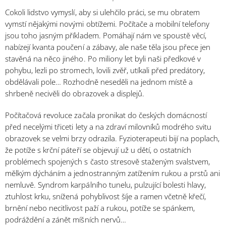
Cokoli lidstvo vymyslí, aby si ulehčilo práci, se mu obratem
vymstí nějakými novými obtížemi. Počítače a mobilní telefony
jsou toho jasným příkladem. Pomáhají nám ve spoustě věcí,
nabízejí kvanta poučení a zábavy, ale naše těla jsou přece jen
stavěná na něco jiného. Po miliony let byli naši předkové v
pohybu, lezli po stromech, lovili zvěř, utíkali před predátory,
obdělávali pole… Rozhodně neseděli na jednom místě a
shrbeně necivěli do obrazovek a displejů.
Počítačová revoluce začala pronikat do českých domácností
před necelými třiceti lety a na zdraví milovníků modrého svitu
obrazovek se velmi brzy odrazila. Fyzioterapeuti bijí na poplach,
že potíže s krční páteří se objevují už u dětí, o ostatních
problémech spojených s často stresově staženým svalstvem,
mělkým dýcháním a jednostranným zatížením rukou a prstů ani
nemluvě. Syndrom karpálního tunelu, pulzující bolesti hlavy,
ztuhlost krku, snížená pohyblivost šíje a ramen včetně křečí,
brnění nebo necitlivost paží a rukou, potíže se spánkem,
podráždění a zánět míšních nervů…