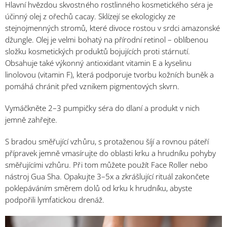
Hlavní hvězdou skvostného rostlinného kosmetického séra je
účinný olej z ořechů cacay. Sklízejí se ekologicky ze
stejnojmenných stromů, které divoce rostou v srdci amazonské
džungle. Olej je velmi bohatý na přírodní retinol – oblíbenou
složku kosmetických produktů bojujících proti stárnutí.
Obsahuje také výkonný antioxidant vitamin E a kyselinu
linolovou (vitamin F), která podporuje tvorbu kožních buněk a
pomáhá chránit před vznikem pigmentových skvrn.
Vymáčkněte 2–3 pumpičky séra do dlaní a produkt v nich
jemně zahřejte.
S bradou směřující vzhůru, s protaženou šíjí a rovnou páteří
přípravek jemně vmasírujte do oblasti krku a hrudníku pohyby
směřujícími vzhůru. Při tom můžete použít Face Roller nebo
nástroj Gua Sha. Opakujte 3–5x a zkrášlující rituál zakončete
poklepáváním směrem dolů od krku k hrudníku, abyste
podpořili lymfatickou drenáž.