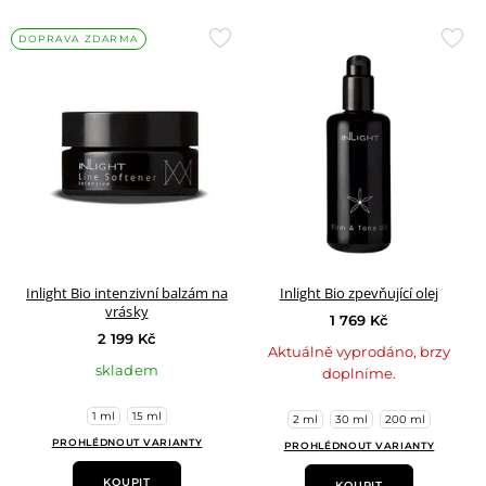
Přidat
Přid
DOPRAVA ZDARMA
do
do
oblíbených
oblí
Inlight Bio intenzivní balzám na
Inlight Bio zpevňující olej
vrásky
1 769 Kč
2 199 Kč
Aktuálně vyprodáno, brzy
skladem
doplníme.
1 ml
15 ml
2 ml
30 ml
200 ml
PROHLÉDNOUT VARIANTY
PROHLÉDNOUT VARIANTY
KOUPIT
KOUPIT