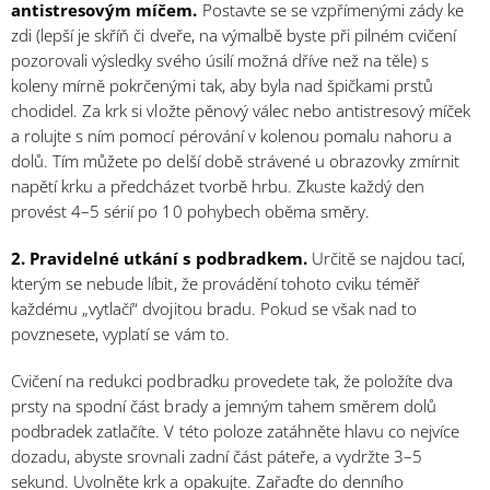
antistresovým míčem.
Postavte se se vzpřímenými zády ke
zdi (lepší je skříň či dveře, na výmalbě byste při pilném cvičení
pozorovali výsledky svého úsilí možná dříve než na těle) s
koleny mírně pokrčenými tak, aby byla nad špičkami prstů
chodidel. Za krk si vložte pěnový válec nebo antistresový míček
a rolujte s ním pomocí pérování v kolenou pomalu nahoru a
dolů. Tím můžete po delší době strávené u obrazovky zmírnit
napětí krku a předcházet tvorbě hrbu. Zkuste každý den
provést 4–5 sérií po 10 pohybech oběma směry.
2. Pravidelné utkání s podbradkem.
Určitě se najdou tací,
kterým se nebude líbit, že provádění tohoto cviku téměř
každému „vytlačí“ dvojitou bradu. Pokud se však nad to
povznesete, vyplatí se vám to.
Cvičení na redukci podbradku provedete tak, že položíte dva
prsty na spodní část brady a jemným tahem směrem dolů
podbradek zatlačíte. V této poloze zatáhněte hlavu co nejvíce
dozadu, abyste srovnali zadní část páteře, a vydržte 3–5
sekund. Uvolněte krk a opakujte. Zařaďte do denního