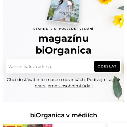
STÁHNĚTE SI POSLEDNÍ VYDÁNÍ
magazínu
biOrganica
ODESLAT
Chci dostávat informace o novinkách. Podívejte se, jak
pracujeme s osobními údaji
biOrganica v médiích