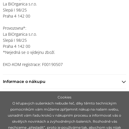
La BiOrganica s.r.o.
Slepá I 98/25
Praha 4 142 00
Provozovna*:
La BiOrganica s.r.o.
Slepá I 98/25
Praha 4 142 00
*Nejedná se o výdejnu zboží.
EKO-KOM registrace: F00190507
Informace o nákupu
Najít prodejce
Cookies
O křupavých sušenkách nebude řeč, díky těmto technickým
pomocníkům vám můžeme zpříjemnit nákup na našem webu,
Zůstaňte s námi v kontaktu
usnadnit vám řadu kroků v nákupním procesu a informovat vás o
skvělých novinkách a zvýhodněných baleních. Rozhodně vás
nechceme „přesladit“, proto je používáme tak, abychom vás nijak