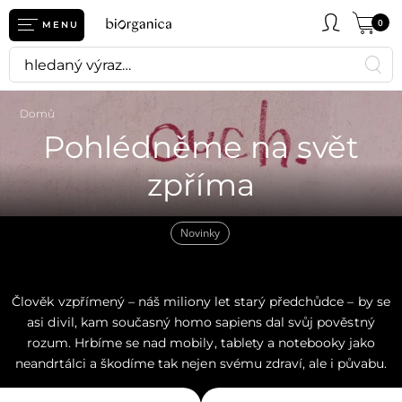
0
MENU
Domů
Pohlédněme na svět
zpříma
Novinky
Člověk vzpřímený – náš miliony let starý předchůdce – by se
asi divil, kam současný homo sapiens dal svůj pověstný
rozum. Hrbíme se nad mobily, tablety a notebooky jako
neandrtálci a škodíme tak nejen svému zdraví, ale i půvabu.