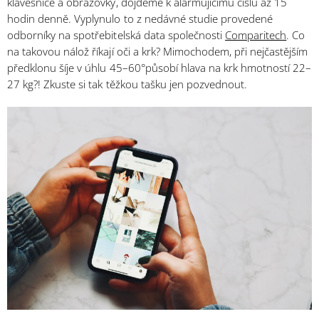
klávesnice a obrazovky, dojdeme k alarmujícímu číslu až 15
hodin denně. Vyplynulo to z nedávné studie provedené
odborníky na spotřebitelská data společnosti
Comparitech
. Co
na takovou nálož říkají oči a krk? Mimochodem, při nejčastějším
předklonu šíje v úhlu 45–60°působí hlava na krk hmotností 22–
27 kg?! Zkuste si tak těžkou tašku jen pozvednout.