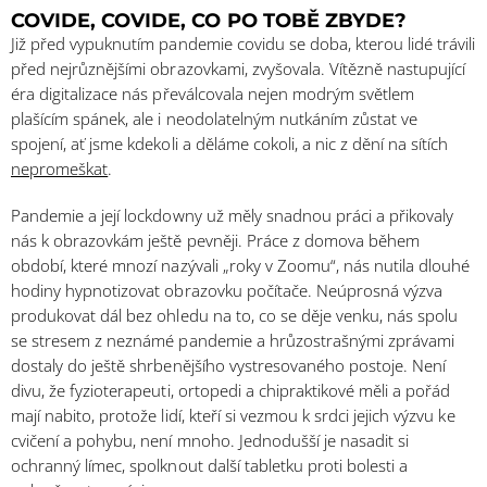
COVIDE, COVIDE, CO PO TOBĚ ZBYDE?
Již před vypuknutím pandemie covidu se doba, kterou lidé trávili
před nejrůznějšími obrazovkami, zvyšovala. Vítězně nastupující
éra digitalizace nás převálcovala nejen modrým světlem
plašícím spánek, ale i neodolatelným nutkáním zůstat ve
spojení, ať jsme kdekoli a děláme cokoli, a nic z dění na sítích
nepromeškat
.
Pandemie a její lockdowny už měly snadnou práci a přikovaly
nás k obrazovkám ještě pevněji. Práce z domova během
období, které mnozí nazývali „roky v Zoomu“, nás nutila dlouhé
hodiny hypnotizovat obrazovku počítače. Neúprosná výzva
produkovat dál bez ohledu na to, co se děje venku, nás spolu
se stresem z neznámé pandemie a hrůzostrašnými zprávami
dostaly do ještě shrbenějšího vystresovaného postoje. Není
divu, že fyzioterapeuti, ortopedi a chipraktikové měli a pořád
mají nabito, protože lidí, kteří si vezmou k srdci jejich výzvu ke
cvičení a pohybu, není mnoho. Jednodušší je nasadit si
ochranný límec, spolknout další tabletku proti bolesti a