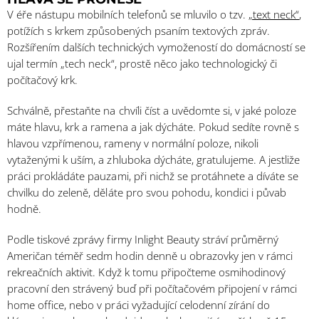
V éře nástupu mobilních telefonů se mluvilo o tzv.
„text neck“
,
potížích s krkem způsobených psaním textových zpráv.
Rozšířením dalších technických vymožeností do domácností se
ujal termín „tech neck“, prostě něco jako technologický či
počítačový krk.
Schválně, přestaňte na chvíli číst a uvědomte si, v jaké poloze
máte hlavu, krk a ramena a jak dýcháte. Pokud sedíte rovně s
hlavou vzpřímenou, rameny v normální poloze, nikoli
vytaženými k uším, a zhluboka dýcháte, gratulujeme. A jestliže
práci prokládáte pauzami, při nichž se protáhnete a díváte se
chvilku do zeleně, děláte pro svou pohodu, kondici i půvab
hodně.
Podle tiskové zprávy firmy Inlight Beauty stráví průměrný
Američan téměř sedm hodin denně u obrazovky jen v rámci
rekreačních aktivit. Když k tomu připočteme osmihodinový
pracovní den strávený buď při počítačovém připojení v rámci
home office, nebo v práci vyžadující celodenní zírání do