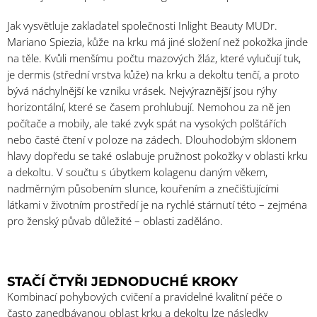
Jak vysvětluje zakladatel společnosti Inlight Beauty MUDr.
Mariano Spiezia, kůže na krku má jiné složení než pokožka jinde
na těle. Kvůli menšímu počtu mazových žláz, které vylučují tuk,
je dermis (střední vrstva kůže) na krku a dekoltu tenčí, a proto
bývá náchylnější ke vzniku vrásek. Nejvýraznější jsou rýhy
horizontální, které se časem prohlubují. Nemohou za ně jen
počítače a mobily, ale také zvyk spát na vysokých polštářích
nebo časté čtení v poloze na zádech. Dlouhodobým sklonem
hlavy dopředu se také oslabuje pružnost pokožky v oblasti krku
a dekoltu. V součtu s úbytkem kolagenu daným věkem,
nadměrným působením slunce, kouřením a znečišťujícími
látkami v životním prostředí je na rychlé stárnutí této – zejména
pro ženský půvab důležité – oblasti zaděláno.
STAČÍ ČTYŘI JEDNODUCHÉ KROKY
Kombinací pohybových cvičení a pravidelné kvalitní péče o
často zanedbávanou oblast krku a dekoltu lze následky