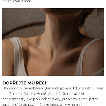
pokračovat v práci.
DOPŘEJTE MU PÉČI!
Dlouhodobé zanedbávání „technologického krku“ s sebou nese
nepříjemné následky. Vedle již zmíněných zdravotních
nepříjemností, jako jsou bolesti hlavy, problémy s krční páteří
zasahující až do paží, má také negativní vliv na pleť.