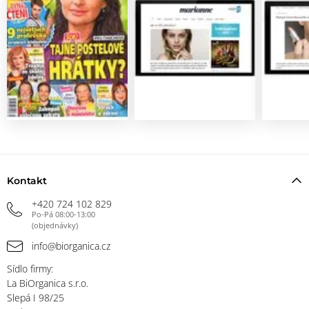
Kontakt
+420 724 102 829
Po-Pá 08:00-13:00
(objednávky)
info@biorganica.cz
Sídlo firmy:
La BiOrganica s.r.o.
Slepá I 98/25