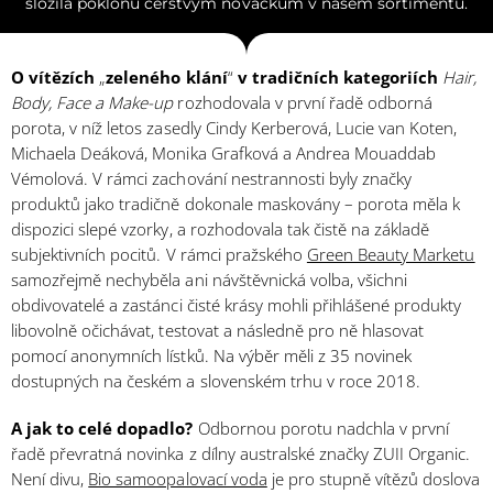
složila poklonu čerstvým nováčkům v našem sortimentu.
O vítězích
„
zeleného klání
“
v tradičních kategoriích
Hair,
Body, Face a Make-up
rozhodovala v první řadě odborná
porota, v níž letos zasedly Cindy Kerberová, Lucie van Koten,
Michaela Deáková, Monika Grafková a Andrea Mouaddab
Vémolová. V rámci zachování nestrannosti byly značky
produktů jako tradičně dokonale maskovány – porota měla k
dispozici slepé vzorky, a rozhodovala tak čistě na základě
subjektivních pocitů. V rámci pražského
Green Beauty Marketu
samozřejmě nechyběla ani návštěvnická volba, všichni
obdivovatelé a zastánci čisté krásy mohli přihlášené produkty
libovolně očichávat, testovat a následně pro ně hlasovat
pomocí anonymních lístků. Na výběr měli z 35 novinek
dostupných na českém a slovenském trhu v roce 2018.
A jak to celé dopadlo?
Odbornou porotu nadchla v první
řadě převratná novinka z dílny australské značky ZUII Organic.
Není divu,
Bio samoopalovací voda
je pro stupně vítězů doslova