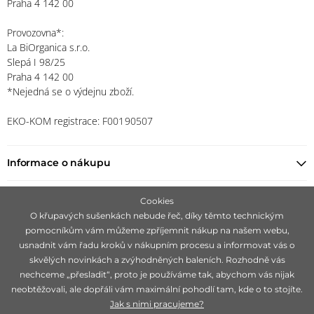
Praha 4 142 00
Provozovna*:
La BiOrganica s.r.o.
Slepá I 98/25
Praha 4 142 00
*Nejedná se o výdejnu zboží.
EKO-KOM registrace: F00190507
Informace o nákupu
Najít prodejce
Cookies
O křupavých sušenkách nebude řeč, díky těmto technickým
pomocníkům vám můžeme zpříjemnit nákup na našem webu,
Zůstaňte s námi v kontaktu
usnadnit vám řadu kroků v nákupním procesu a informovat vás o
skvělých novinkách a zvýhodněných baleních. Rozhodně vás
nechceme „přesladit“, proto je používáme tak, abychom vás nijak
neobtěžovali, ale dopřáli vám maximální pohodlí tam, kde o to stojíte.
Jak s nimi pracujeme?