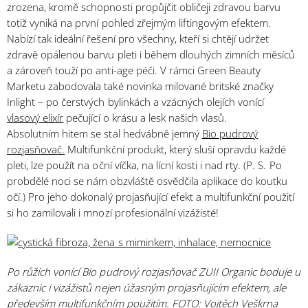
zrozena, kromě schopnosti propůjčit obličeji zdravou barvu
totiž vyniká na první pohled zřejmým liftingovým efektem.
Nabízí tak ideální řešení pro všechny, kteří si chtějí udržet
zdravě opálenou barvu pleti i během dlouhých zimních měsíců
a zároveň touží po anti-age péči. V rámci Green Beauty
Marketu zabodovala také novinka milované britské značky
Inlight – po čerstvých bylinkách a vzácných olejích vonící
vlasový elixír
pečující o krásu a lesk našich vlasů.
Absolutním hitem se stal hedvábně jemný
Bio pudrový
rozjasňovač.
Multifunkční produkt, který sluší opravdu každé
pleti, lze použít na oční víčka, na lícní kosti i nad rty. (P. S. Po
probdělé noci se nám obzvláště osvědčila aplikace do koutku
očí.) Pro jeho dokonalý projasňující efekt a multifunkční použití
si ho zamilovali i mnozí profesionální vizážisté!
Po růžích vonící Bio pudrový rozjasňovač ZUII Organic boduje u
zákaznic i vizážistů nejen úžasným projasňujícím efektem, ale
především multifunkčním použitím. FOTO: Vojtěch Veškrna