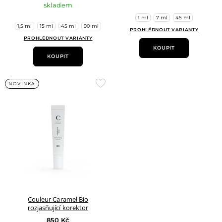
skladem
1 ml
7 ml
45 ml
1,5 ml
15 ml
45 ml
90 ml
PROHLÉDNOUT VARIANTY
PROHLÉDNOUT VARIANTY
KOUPIT
KOUPIT
Přidat
NOVINKA
do
oblíbených
Couleur Caramel Bio
rozjasňující korektor
850 Kč