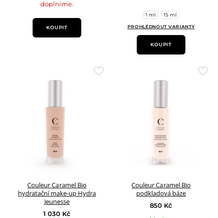
doplníme.
1 ml
15 ml
PROHLÉDNOUT VARIANTY
KOUPIT
KOUPIT
Přidat
Přid
do
do
oblíbených
oblí
Couleur Caramel Bio
Couleur Caramel Bio
hydratační make-up Hydra
podkladová báze
Jeunesse
850 Kč
1 030 Kč