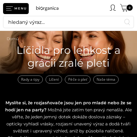
0
MENU
Domů
Líčidla pro lehkost a
grácii zralé pleti
Rady a tipy
Líčení
Péče o pleť
Naše téma
Myslíte si, že rozjasňovače jsou jen pro mladé nebo že se
hodí jen na party?
Možná jste zatím ten pravý nenašla. Ale
věřte, že jeden jemný dotek dokáže doslova zázraky –
opticky vyhladí vrásky, rozjasní unavený výraz a dodá tváři
svěžest i upravený vzhled, aniž by působila nalíčeně.