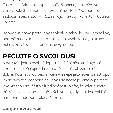
Často si však make-upem spíš škodíme, protože ve snaze
vrásky zakrýt je naopak zvýrazníme. Pokožka pod očima si
zaslouží specialistu -
Rozjasňující tekutý korektor
Couleur
Caramel
Byl vyvinut právě proto, aby spolehlivě zakryl kruhy i jemné linky
pod očima a zároveň tuto oblast projasnil. Vrásky a kruhy tak
opticky zmizí, zatímco oči krásně vyniknou.
PEČUJTE O SVOJI DUŠI
A na závěr jedno osobní doporučení. Pojměte anti-age spíše
jako pro-age. Pečujte s láskou o tělo i duši, abyste se cítili
dobře. Kosmetickou péči a líčení vnímejte jako jeden z nástrojů,
jak se hýčkat a podpořit, co ve vás skutečně je. Vrásky přijměte
jako krásnou součást vaší jedinečnosti. Věřte, že když budete
mít ráda sama sebe, včetně svých vrásek, když najdete vnitřní
harmonii, bude zářit také vaše kouzlo.
Užívejte zralosti života!