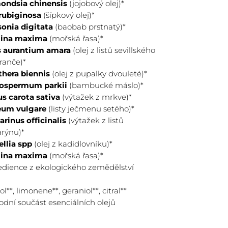
ndsia chinensis
(jojobový olej)*
rubiginosa
(šípkový olej)*
onia digitata
(baobab prstnatý)*
adně odstraňte měkkou bio žínkou
lina maxima
(mořská řasa)*
s aurantium amara
(olej z listů sevillského
ažné vodě.
ranče)*
hera biennis
(olej z pupalky dvouleté)*
ospermum parkii
(bambucké máslo)*
s carota sativa
(výtažek z mrkve)*
um vulgare
(listy ječmenu setého)*
rinus officinalis
(výtažek z listů
rýnu)*
llia spp
(olej z kadidlovníku)*
lina maxima
(mořská řasa)*
redience z ekologického zemědělství
ol**, limonene**, geraniol**, citral**
rodní součást esenciálních olejů