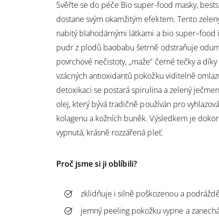
Svěřte se do péče Bio super-food masky, bestse
dostane svým okamžitým efektem. Tento zelený
nabitý blahodárnými látkami a bio super–food
pudr z plodů baobabu šetrně odstraňuje odum
povrchové nečistoty, „maže“ černé tečky a dí
vzácných antioxidantů pokožku viditelně omla
detoxikaci se postará spirulina a zelený ječme
olej, který bývá tradičně používán pro vyhlazová
kolagenu a kožních buněk. Výsledkem je dokonal
vypnutá, krásně rozzářená pleť.
Proč jsme si ji oblíbili?
zklidňuje i silně poškozenou a podrážd
jemný peeling pokožku vypne a
zanechá