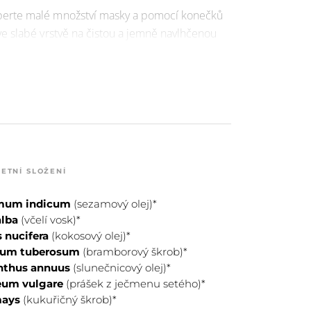
berte malé množství masky a pomocí konečků
 ve slabé vrstvě na čistou a jemně navlhčenou
še obličeje včetně očního okolí. Masku můžete
at také na krk a dekolt.
ETNÍ SLOŽENÍ
mum indicum
(sezamový olej)*
alba
(včelí vosk)*
 nucifera
(kokosový olej)*
num tuberosum
(bramborový škrob)*
nthus annuus
(slunečnicový olej)*
um vulgare
(prášek z ječmenu setého)*
mays
(kukuřičný škrob)*