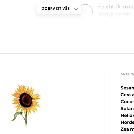
Špachtličkou na
ZOBRAZIT VŠE
1
prstů ji naneste
pleť po celé plo
bez obav aplikov
KOMPL
Sesa
Cera 
Cocos
Sola
Helia
Horde
Zea 