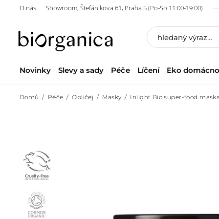
O nás
Showroom, Štefánikova 61, Praha 5 (Po-So 11:00-19:00)
Novinky
Slevy a sady
Péče
Líčení
Eko domácno
Domů
Péče
Obličej
Masky
Inlight Bio super-food mask