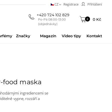
CZ
Registrace
Přihlášení
+420 724 102 829
0 Kč
0
Po-Pá 08:00-13:00
(objednávky)
arfémy
Značky
Magazín
Video tipy
Kontakt
er-food maska
lahodárnými ingrediencemi se
iditelně vypne, rozzáří a