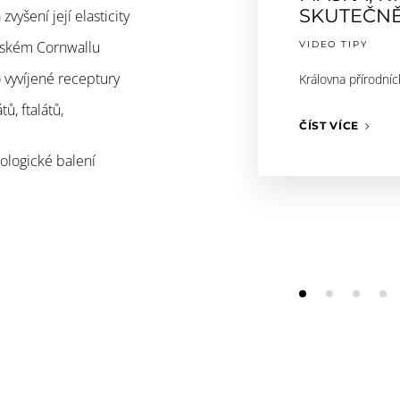
SKUTEČNĚ 
zvyšení její elasticity
itském Cornwallu
VIDEO TIPY
 vyvíjené receptury
Královna přírodní
ů, ftalátů,
ČÍST VÍCE
kologické balení