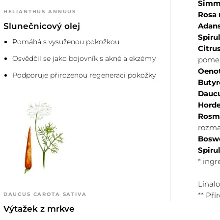
Simmo
HELIANTHUS ANNUUS
Rosa 
Slunečnicový olej
Adans
odpočívejte přibližně
Poté masku důkl
Spiru
Pomáhá s vysuženou pokožkou
3
Citru
namočenou ve vl
Osvědčil se jako bojovník s akné a ekzémy
pome
Oenot
Podporuje přirozenou regeneraci pokožky
Butyr
Daucu
Horde
Rosma
rozma
Boswe
Spiru
* ing
Linalo
** Pří
DAUCUS CAROTA SATIVA
Výtažek z mrkve