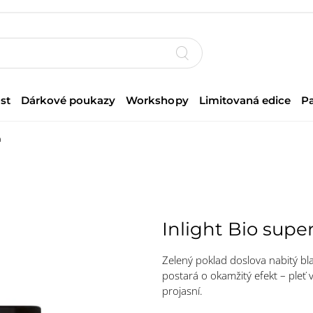
st
Dárkové poukazy
Workshopy
Limitovaná edice
P
a
Inlight Bio sup
Zelený poklad doslova nabitý b
postará o okamžitý efekt – pleť v
projasní.