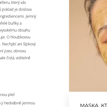
lleru, který vás
 poklad je doslova
 ingrediencemi. Jemný
řelé buňky a
ky vysokému obsahu
zuje. O hloubkovou
n. Nechybí ani šípkový
ní jizev, obnovu
e čistá, viditelně
ěnou pleť
 ji
hedvábně jemnou
MASKA, K