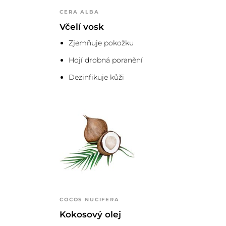
CERA ALBA
Včelí vosk
Lehněte si (ideálně do teplé vany) a 
Zjemňuje pokožku
2
dvacet minut.
Hojí drobná poranění
Dezinfikuje kůži
COCOS NUCIFERA
Kokosový olej