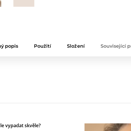
ý popis
Použití
Složení
Související 
le vypadat skvěle?