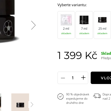
Vyberte variantu:
2 ml
7 ml
25 ml
skladem
skladem
skladem
1 399 Kč
Skla
Předpo
-
+
Pole
VLO
množství
90 % objednávek
Dopra
expedujeme do
nad 2
druhého dne