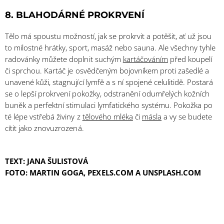
8. BLAHODÁRNÉ PROKRVENÍ
Tělo má spoustu možností, jak se prokrvit a potěšit, ať už jsou
to milostné hrátky, sport, masáž nebo sauna. Ale všechny tyhle
radovánky můžete doplnit suchým
kartáčováním
před koupelí
či sprchou. Kartáč je osvědčeným bojovníkem proti zašedlé a
unavené kůži, stagnující lymfě a s ní spojené celulitidě. Postará
se o lepší prokrvení pokožky, odstranění odumřelých kožních
buněk a perfektní stimulaci lymfatického systému. Pokožka po
té lépe vstřebá živiny z
tělového mléka
či
másla
a vy se budete
cítit jako znovuzrozená.
TEXT: JANA ŠULISTOVÁ
FOTO: MARTIN GOGA, PEXELS.COM A UNSPLASH.COM