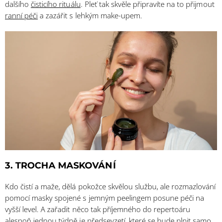
dalšího
čisticího rituálu
. Pleť tak skvěle připravíte na to přijmout
ranní péči
a zazářit s lehkým make-upem.
3. TROCHA MASKOVÁNÍ
Kdo čistí a maže, dělá pokožce skvělou službu, ale rozmazlování
pomocí masky spojené s jemným peelingem posune péči na
vyšší level. A zařadit něco tak příjemného do repertoáru
alespoň jednou týdně je předsevzetí, které se bude plnit samo,