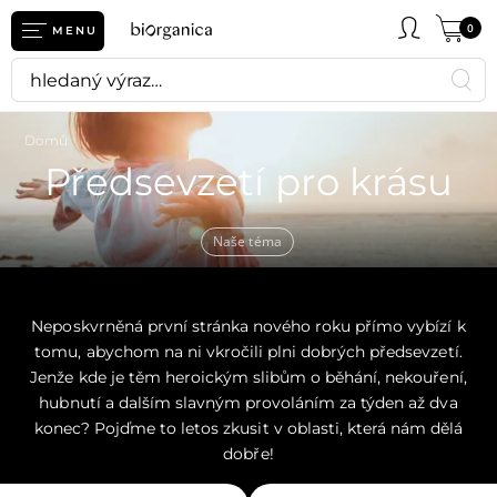
0
MENU
Domů
Předsevzetí pro krásu
Naše téma
Neposkvrněná první stránka nového roku přímo vybízí k
tomu, abychom na ni vkročili plni dobrých předsevzetí.
Jenže kde je těm heroickým slibům o běhání, nekouření,
hubnutí a dalším slavným provoláním za týden až dva
konec? Pojďme to letos zkusit v oblasti, která nám dělá
dobře!