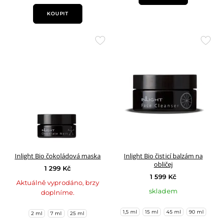
KOUPIT
Přidat
Přid
do
do
oblíbených
oblí
Inlight Bio čokoládová maska
Inlight Bio čisticí balzám na
obličej
1 299 Kč
1 599 Kč
Aktuálně vyprodáno, brzy
skladem
doplníme.
1,5 ml
15 ml
45 ml
90 ml
2 ml
7 ml
25 ml