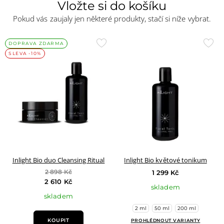
Vložte si do košíku
Pokud vás zaujaly jen některé produkty, stačí si níže vybrat.
Přidat
Přid
DOPRAVA ZDARMA
SLEVA -10%
do
do
oblíbených
oblí
Inlight Bio duo Cleansing Ritual
Inlight Bio květové tonikum
2 898 Kč
1 299 Kč
2 610 Kč
skladem
skladem
2 ml
50 ml
200 ml
KOUPIT
PROHLÉDNOUT VARIANTY