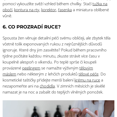
pomocí vykouzlíte svěží vzhled během chvilky. Stačí
tužka na
obočí
,
kontura na rty
,
korektor
,
řasenka
a miniatura oblíbené
vůně.
6. CO PROZRADÍ RUCE?
Spousta žen věnuje detailní péči svému obličeji, ale zbytek těla
včetně tolik exponovaných rukou z nejrůznějších důvodů
ignoruje. Které dny jim zasvětíte? Pokud během pracovního
týdne počítáte každou minutu, zkuste strávit více času v
koupelně alespoň o víkendu. Po teplé sprše či koupeli
provázené
peelingem
se namažte výživným
tělovým
máslem
nebo některým z lehčích produktů
tělové péče
. Do
kosmetické taštičky přidejte menší balení
krému na ruce
a
nezapomeňte ani na
chodidla
. V zimních měsících je skvělé
namazat je na noc a zabalit do teplých vlněných ponožek.