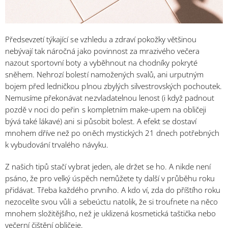
Předsevzetí týkající se vzhledu a zdraví pokožky většinou
nebývají tak náročná jako povinnost za mrazivého večera
nazout sportovní boty a vyběhnout na chodníky pokryté
sněhem. Nehrozí bolestí namožených svalů, ani urputným
bojem před ledničkou plnou zbylých silvestrovských pochoutek.
Nemusíme překonávat nezvladatelnou lenost (i když padnout
pozdě v noci do peřin s kompletním make-upem na obličeji
bývá také lákavé) ani si působit bolest. A efekt se dostaví
mnohem dříve než po oněch mystických 21 dnech potřebných
k vybudování trvalého návyku.
Z našich tipů stačí vybrat jeden, ale držet se ho. A nikde není
psáno, že pro velký úspěch nemůžete ty další v průběhu roku
přidávat. Třeba každého prvního. A kdo ví, zda do příštího roku
nezocelíte svou vůli a sebeúctu natolik, že si troufnete na něco
mnohem složitějšího, než je uklizená kosmetická taštička nebo
večerní čištění obličeje.