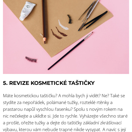
5. REVIZE KOSMETICKÉ TAŠTIČKY
Máte kosmetickou taštičku? A mohla bych ji vidět? Ne? Také se
stydíte za nepořádek, polámané tužky, rozteklé rtěnky a
prastarou napůl vyschlou řasenku? Spolu s novým rokem na
nic nečekejte a ukliďte si. Jde to rychle. Vyházejte všechno staré
a prošlé, ořežte tužky a dejte do taštičky základní zkrášlovací
výbavu, kterou vám nebude trapné nikde vysypat. A navíc s její