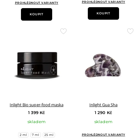
PROHLÉDNOUT VARIANTY
PROHLÉDNOUT VARIANTY
KOUPIT
KOUPIT
Přidat
Přid
do
do
oblíbených
oblí
Inlight Bio super-food maska
Inlight Gua Sha
1 399 Kč
1 290 Kč
skladem
skladem
2 ml
7 ml
25 ml
PROHLÉDNOUT VARIANTY