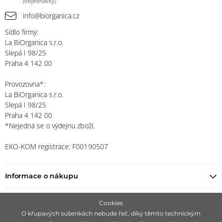
(objednávky)
info@biorganica.cz
Sídlo firmy:
La BiOrganica s.r.o.
Slepá I 98/25
Praha 4 142 00
Provozovna*:
La BiOrganica s.r.o.
Slepá I 98/25
Praha 4 142 00
*Nejedná se o výdejnu zboží.
EKO-KOM registrace: F00190507
Informace o nákupu
Najít prodejce
Cookies
O křupavých sušenkách nebude řeč, díky těmto technickým