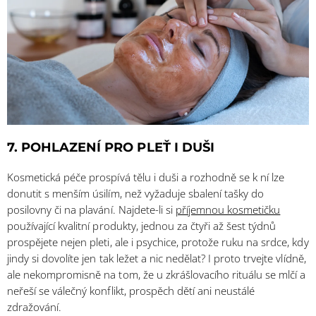
7. POHLAZENÍ PRO PLEŤ I DUŠI
Kosmetická péče prospívá tělu i duši a rozhodně se k ní lze
donutit s menším úsilím, než vyžaduje sbalení tašky do
posilovny či na plavání. Najdete-li si
příjemnou kosmetičku
používající kvalitní produkty, jednou za čtyři až šest týdnů
prospějete nejen pleti, ale i psychice, protože ruku na srdce, kdy
jindy si dovolíte jen tak ležet a nic nedělat? I proto trvejte vlídně,
ale nekompromisně na tom, že u zkrášlovacího rituálu se mlčí a
neřeší se válečný konflikt, prospěch dětí ani neustálé
zdražování.