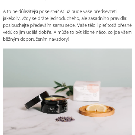
A to nejdůležitější poselství? Ať už bude vaše předsevzetí
jakékoliv, vždy se držte jednoduchého, ale zásadního pravidla:
poslouchejte především samu sebe. Vaše tělo i pleť totiž přesně
vědí, co jim udělá dobře. A může to být klidně něco, co jde všem
běžným doporučením navzdory!