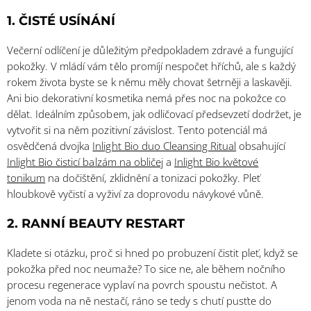
1. ČISTÉ USÍNÁNÍ
Večerní odlíčení je důležitým předpokladem zdravé a fungující
pokožky. V mládí vám tělo promíjí nespočet hříchů, ale s každý
rokem života byste se k němu měly chovat šetrněji a laskavěji.
Ani bio dekorativní kosmetika nemá přes noc na pokožce co
dělat. Ideálním způsobem, jak odličovací předsevzetí dodržet, je
vytvořit si na něm pozitivní závislost. Tento potenciál má
osvědčená dvojka
Inlight Bio duo Cleansing Ritual
obsahující
Inlight Bio čisticí balzám na obličej
a
Inlight Bio květové
tonikum
na dočištění, zklidnění a tonizaci pokožky. Pleť
hloubkově vyčistí a vyživí za doprovodu návykové vůně.
2. RANNÍ BEAUTY RESTART
Kladete si otázku, proč si hned po probuzení čistit pleť, když se
pokožka před noc neumaže? To sice ne, ale během nočního
procesu regenerace vyplaví na povrch spoustu nečistot. A
jenom voda na ně nestačí, ráno se tedy s chutí pusťte do