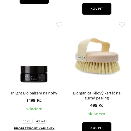
KOUPIT
Přidat
Přid
do
do
oblíbených
oblí
Inlight Bio balzám na nohy
Biorganica Tělový kartáč na
suchý peeling
1 199 Kč
495 Kč
skladem
skladem
15 ml
45 ml
KOUPIT
PROHLÉDNOUT VARIANTY