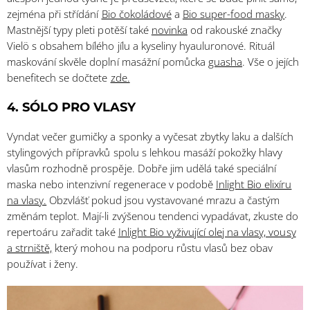
zejména při střídání
Bio čokoládové
a
Bio super-food masky
.
Mastnější typy pleti potěší také
novinka
od rakouské značky
Vielö s obsahem bílého jílu a kyseliny hyauluronové. Rituál
maskování skvěle doplní masážní pomůcka
guasha
. Vše o jejích
benefitech se dočtete
zde.
4. SÓLO PRO VLASY
Vyndat večer gumičky a sponky a vyčesat zbytky laku a dalších
stylingových přípravků spolu s lehkou masáží pokožky hlavy
vlasům rozhodně prospěje. Dobře jim udělá také speciální
maska nebo intenzivní regenerace v podobě
Inlight Bio elixíru
na vlasy.
Obzvlášť pokud jsou vystavované mrazu a častým
změnám teplot. Mají-li zvýšenou tendenci vypadávat, zkuste do
repertoáru zařadit také
Inlight Bio vyživující olej na vlasy, vousy
a strniště,
který mohou na podporu růstu vlasů bez obav
používat i ženy.