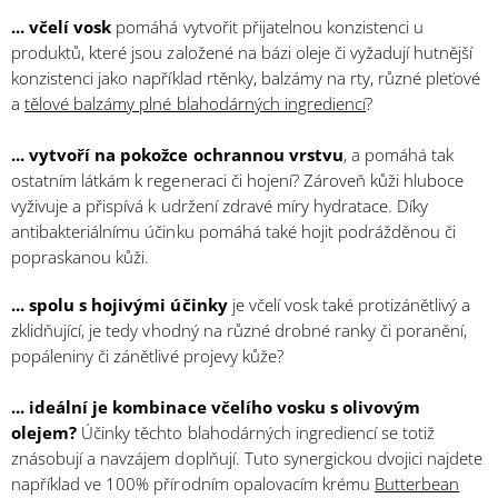
... včelí vosk
pomáhá vytvořit přijatelnou konzistenci u
produktů, které jsou založené na bázi oleje či vyžadují hutnější
konzistenci jako například rtěnky, balzámy na rty, různé pleťové
a
tělové balzámy plné blahodárných ingrediencí
?
... vytvoří na pokožce ochrannou vrstvu
, a pomáhá tak
ostatním látkám k regeneraci či hojení? Zároveň kůži hluboce
vyživuje a přispívá k udržení zdravé míry hydratace. Díky
antibakteriálnímu účinku pomáhá také hojit podrážděnou či
popraskanou kůži.
... spolu s hojivými účinky
je včelí vosk také protizánětlivý a
zklidňující, je tedy vhodný na různé drobné ranky či poranění,
popáleniny či zánětlivé projevy kůže?
... ideální je kombinace včelího vosku s olivovým
olejem?
Účinky těchto blahodárných ingrediencí se totiž
znásobují a navzájem doplňují. Tuto synergickou dvojici najdete
například ve 100% přírodním opalovacím krému
Butterbean