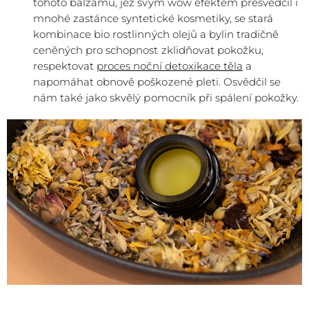
tohoto balzámu, jež svým wow efektem přesvědčil i
mnohé zastánce syntetické kosmetiky, se stará
kombinace bio rostlinných olejů a bylin tradičně
ceněných pro schopnost zklidňovat pokožku,
respektovat
proces noční detoxikace těla
a
napomáhat obnově poškozené pleti. Osvědčil se
nám také jako skvělý pomocník při spálení pokožky.