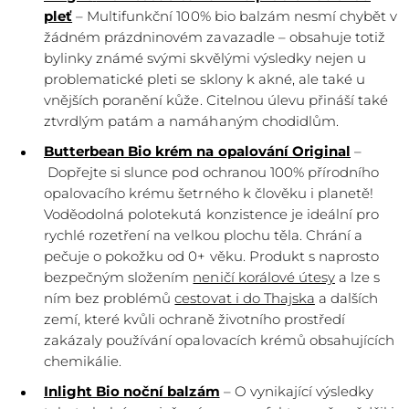
pleť
– Multifunkční 100% bio balzám nesmí chybět v
žádném prázdninovém zavazadle – obsahuje totiž
bylinky známé svými skvělými výsledky nejen u
problematické pleti se sklony k akné, ale také u
vnějších poranění kůže. Citelnou úlevu přináší také
ztvrdlým patám a namáhaným chodidlům.
Butterbean Bio krém na opalování Original
–
Dopřejte si slunce pod ochranou 100% přírodního
opalovacího krému šetrného k člověku i planetě!
Voděodolná polotekutá konzistence je ideální pro
rychlé rozetření na velkou plochu těla. Chrání a
pečuje o pokožku od 0+ věku. Produkt s naprosto
bezpečným složením
neničí korálové útesy
a lze s
ním bez problémů
cestovat i do Thajska
a dalších
zemí, které kvůli ochraně životního prostředí
zakázaly používání opalovacích krémů obsahujících
chemikálie.
Inlight Bio noční balzám
– O vynikající výsledky