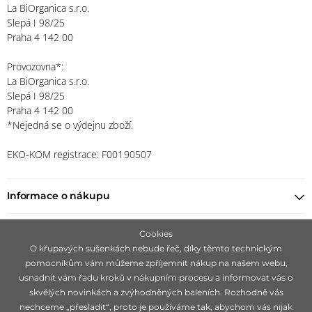
La BiOrganica s.r.o.
Slepá I 98/25
Praha 4 142 00
Provozovna*:
La BiOrganica s.r.o.
Slepá I 98/25
Praha 4 142 00
*Nejedná se o výdejnu zboží.
EKO-KOM registrace: F00190507
Informace o nákupu
Najít prodejce
Cookies
O křupavých sušenkách nebude řeč, díky těmto technickým
pomocníkům vám můžeme zpříjemnit nákup na našem webu,
Zůstaňte s námi v kontaktu
usnadnit vám řadu kroků v nákupním procesu a informovat vás o
skvělých novinkách a zvýhodněných baleních. Rozhodně vás
nechceme „přesladit“, proto je používáme tak, abychom vás nijak