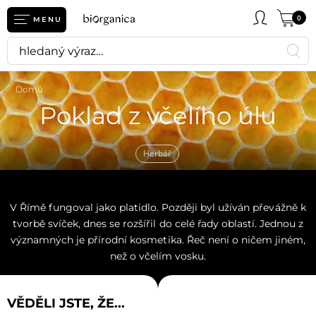
0
MENU
Domů
Poklad z včelího úlu
Herbář
V Římě fungoval jako platidlo. Později byl užíván převážně k
tvorbě svíček, dnes se rozšířil do celé řady oblastí. Jednou z
významných je přírodní kosmetika. Řeč není o ničem jiném,
než o včelím vosku.
VĚDĚLI JSTE, ŽE...