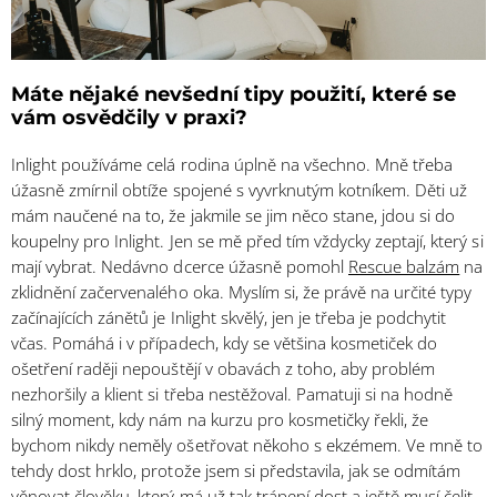
Máte nějaké nevšední tipy použití, které se
vám osvědčily v praxi?
Inlight používáme celá rodina úplně na všechno. Mně třeba
úžasně zmírnil obtíže spojené s vyvrknutým kotníkem. Děti už
mám naučené na to, že jakmile se jim něco stane, jdou si do
koupelny pro Inlight. Jen se mě před tím vždycky zeptají, který si
mají vybrat. Nedávno dcerce úžasně pomohl
Rescue balzám
na
zklidnění začervenalého oka. Myslím si, že právě na určité typy
začínajících zánětů je Inlight skvělý, jen je třeba je podchytit
včas. Pomáhá i v případech, kdy se většina kosmetiček do
ošetření raději nepouštějí v obavách z toho, aby problém
nezhoršily a klient si třeba nestěžoval. Pamatuji si na hodně
silný moment, kdy nám na kurzu pro kosmetičky řekli, že
bychom nikdy neměly ošetřovat někoho s ekzémem. Ve mně to
tehdy dost hrklo, protože jsem si představila, jak se odmítám
věnovat člověku, který má už tak trápení dost a ještě musí čelit