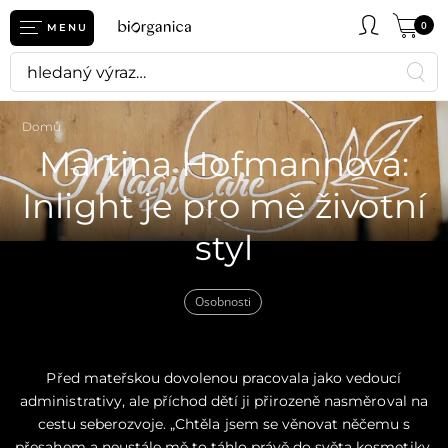
0
MENU
Domů
Martina Hofmannová:
Inlight je pro mě životní
styl
Osobnosti
Před mateřskou dovolenou pracovala jako vedoucí
administrativy, ale příchod dětí ji přirozeně nasměroval na
cestu seberozvoje. „Chtěla jsem se věnovat něčemu s
přesahem a neustále mě to táhlo právě do světa kosmetiky.