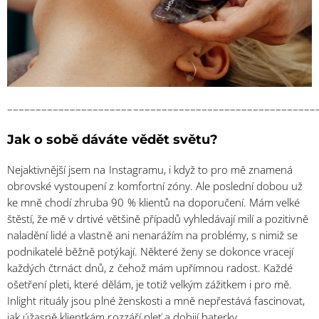
––––––––––––––––––––––––––––––––––––––––––––––––––––––
Jak o sobě dáváte vědět světu?
Nejaktivnější jsem na Instagramu, i když to pro mě znamená
obrovské vystoupení z komfortní zóny. Ale poslední dobou už
ke mně chodí zhruba 90 % klientů na doporučení. Mám velké
štěstí, že mě v drtivé většině případů vyhledávají milí a pozitivně
naladění lidé a vlastně ani nenarážím na problémy, s nimiž se
podnikatelé běžně potýkají. Některé ženy se dokonce vracejí
každých čtrnáct dnů, z čehož mám upřímnou radost. Každé
ošetření pleti, které dělám, je totiž velkým zážitkem i pro mě.
Inlight rituály jsou plné ženskosti a mně nepřestává fascinovat,
jak úžasně klientkám rozzáří pleť a dobijí baterky.