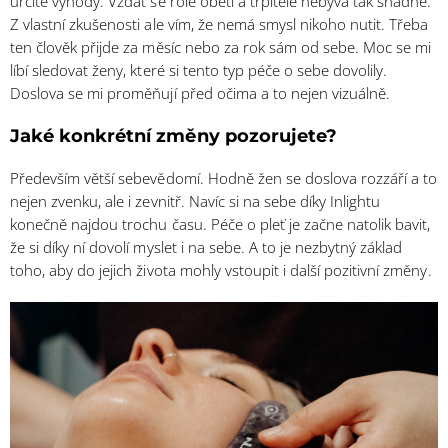
určité výhody. Vzdát se role oběti a trpitele nebývá tak snadné.
Z vlastní zkušenosti ale vím, že nemá smysl nikoho nutit. Třeba
ten člověk přijde za měsíc nebo za rok sám od sebe. Moc se mi
líbí sledovat ženy, které si tento typ péče o sebe dovolily.
Doslova se mi proměňují před očima a to nejen vizuálně.
Jaké konkrétní změny pozorujete?
Především větší sebevědomí. Hodně žen se doslova rozzáří a to
nejen zvenku, ale i zevnitř. Navíc si na sebe díky Inlightu
konečně najdou trochu času. Péče o pleť je začne natolik bavit,
že si díky ní dovolí myslet i na sebe. A to je nezbytný základ
toho, aby do jejich života mohly vstoupit i další pozitivní změny.