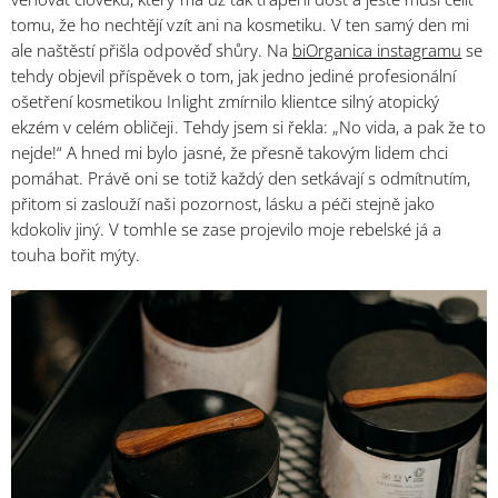
tomu, že ho nechtějí vzít ani na kosmetiku. V ten samý den mi
ale naštěstí přišla odpověď shůry. Na
biOrganica instagramu
se
tehdy objevil příspěvek o tom, jak jedno jediné profesionální
ošetření kosmetikou Inlight zmírnilo klientce silný atopický
ekzém v celém obličeji. Tehdy jsem si řekla: „No vida, a pak že to
nejde!“ A hned mi bylo jasné, že přesně takovým lidem chci
pomáhat. Právě oni se totiž každý den setkávají s odmítnutím,
přitom si zaslouží naši pozornost, lásku a péči stejně jako
kdokoliv jiný. V tomhle se zase projevilo moje rebelské já a
touha bořit mýty.