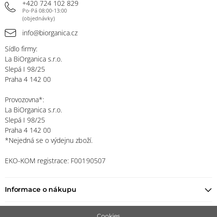
+420 724 102 829
Po-Pá 08:00-13:00
(objednávky)
info@biorganica.cz
Sídlo firmy:
La BiOrganica s.r.o.
Slepá I 98/25
Praha 4 142 00
Provozovna*:
La BiOrganica s.r.o.
Slepá I 98/25
Praha 4 142 00
*Nejedná se o výdejnu zboží.
EKO-KOM registrace: F00190507
Informace o nákupu
Najít prodejce
Cookies