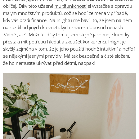
obličej. Díky této úžasné
multifunkčnosti
si vystačíte s opravdu
malým množstvím produktů, což se hodí zejména v případě,
kdy vás brzdí finance. Na Inlightu mě baví i to, že jsem na něm
na rozdíl od jiných kosmetických značek doposud nenašla
žádné „ale“. Možná i díky tomu jsem stejně jako moje klientky
přestala mít potřebu hledat a zkoušet konkurenci. Inlight je
skvělý zejména v tom, že je jeho použití hodně intuitivní a neřídí
se nějakými jasnými pravidly. Má tak bezpečné a čisté složení,
že ho nemusíte ukrývat před dětmi, naopak!