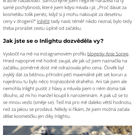
krásně nabalovalo. Samozřejmě jsem nejprve narážela na ty
samé pochybnosti, které jsem kdysi mívala i já: „Proč dávat za
kosmetiku tolik peněz, když si ji mohu nakoupit za desetinu
ceny v drogerii?“
Inlight
tady navíc téměř nikdo neznal, bylo tedy
třeba prorážet cestu úplně od začátku.
Jak jste se o Inlightu dozvěděla vy?
Vyskočil na mě na instagramovém profilu
blogerky Anie Songe
.
Hned napoprvé mě hodně zaujal, ale jak už jsem naznačila na
začátku, poměrně dost mě odrazovala jeho cena. Člověk byl
zvyklý dát za běžnou přírodní péči maximálně pět set korun a
najednou tu bylo něco trojnásobně drahého. Ani tak jsem ale
nemohla Inlight pustit z hlavy a mluvila jsem o něm doma tak
dlouho, až mi ho manžel koupil k narozeninám. A pak už se to
se mnou vezlo (směje se). Teď má pro mě daleko větší hodnotu,
než za jakou se prodává. Někdy si říkám, že jsem možná začala
dělat kosmetičku jen díky Inlightu.