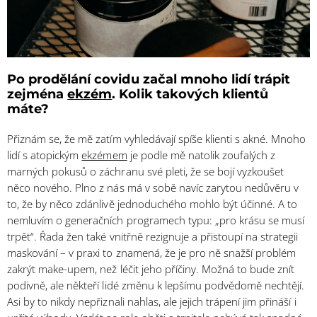
Po prodělání covidu začal mnoho lidí trápit
zejména
ekzém
. Kolik takových klientů
máte?
Přiznám se, že mě zatím vyhledávají spíše klienti s akné. Mnoho
lidí s atopickým
ekzémem
je podle mě natolik zoufalých z
marných pokusů o záchranu své pleti, že se bojí vyzkoušet
něco nového. Plno z nás má v sobě navíc zarytou nedůvěru v
to, že by něco zdánlivě jednoduchého mohlo být účinné. A to
nemluvím o generačních programech typu: „pro krásu se musí
trpět“. Řada žen také vnitřně rezignuje a přistoupí na strategii
maskování – v praxi to znamená, že je pro ně snažší problém
zakrýt make-upem, než léčit jeho příčiny. Možná to bude znít
podivně, ale někteří lidé změnu k lepšímu podvědomě nechtějí.
Asi by to nikdy nepřiznali nahlas, ale jejich trápení jim přináší i