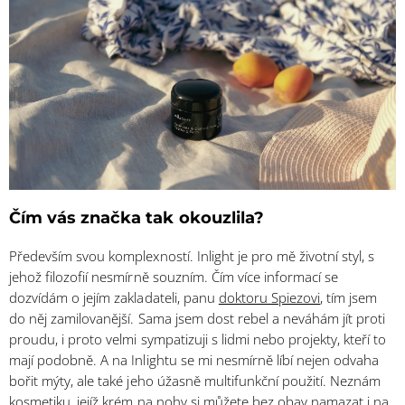
Čím vás značka tak okouzlila?
Především svou komplexností. Inlight je pro mě životní styl, s
jehož filozofií nesmírně souzním. Čím více informací se
dozvídám o jejím zakladateli, panu
doktoru Spiezovi
, tím jsem
do něj zamilovanější. Sama jsem dost rebel a neváhám jít proti
proudu, i proto velmi sympatizuji s lidmi nebo projekty, kteří to
mají podobně. A na Inlightu se mi nesmírně líbí nejen odvaha
bořit mýty, ale také jeho úžasně multifunkční použití. Neznám
kosmetiku, jejíž krém na nohy si můžete bez obav namazat i na