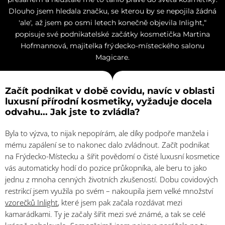
Dlouho jsem hledala značku, se kterou by se nepojila žádná
'ale', až jsem po osmi letech konečně objevila Inlight,“
popisuje své podnikatelské začátky kosmetička Martina
Hofmannová, majitelka frýdecko-místeckého salonu
Magicare.
Začít podnikat v době covidu, navíc v oblasti
luxusní přírodní kosmetiky, vyžaduje docela
odvahu... Jak jste to zvládla?
Byla to výzva, to nijak nepopírám, ale díky podpoře manžela i
mému zapálení se to nakonec dalo zvládnout. Začít podnikat
na Frýdecko-Místecku a šířit povědomí o čisté luxusní kosmetice
vás automaticky hodí do pozice průkopníka, ale beru to jako
jednu z mnoha cenných životních zkušeností. Dobu covidových
restrikcí jsem využila po svém – nakoupila jsem velké množství
vzorečků Inlight
, které jsem pak začala rozdávat mezi
kamarádkami. Ty je začaly šířit mezi své známé, a tak se celé